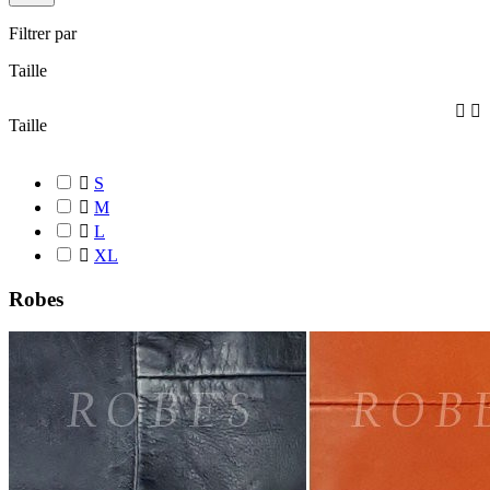
Filtrer par
Taille


Taille

S

M

L

XL
Robes