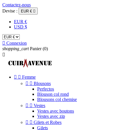
Contactez-nous
Devise :
EUR €

EUR €
USD $

Connexion
shopping_cart
Panier
(0)



Femme


Blousons
Perfectos
Blouson col rond
Blousons col chemise


Vestes
Vestes avec boutons
Vestes avec zip


Gilets et Robes
Gilets