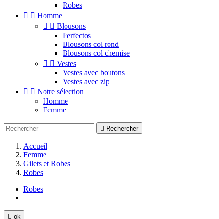
Robes


Homme


Blousons
Perfectos
Blousons col rond
Blousons col chemise


Vestes
Vestes avec boutons
Vestes avec zip


Notre sélection
Homme
Femme

Rechercher
Accueil
Femme
Gilets et Robes
Robes
Robes

ok