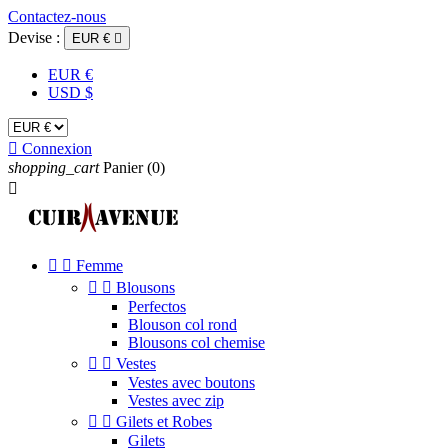
Contactez-nous
Devise :
EUR €

EUR €
USD $

Connexion
shopping_cart
Panier
(0)



Femme


Blousons
Perfectos
Blouson col rond
Blousons col chemise


Vestes
Vestes avec boutons
Vestes avec zip


Gilets et Robes
Gilets