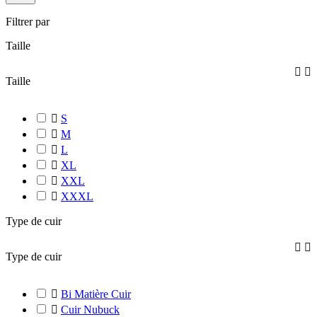
Filtrer par
Taille


Taille

S

M

L

XL

XXL

XXXL
Type de cuir


Type de cuir

Bi Matière Cuir

Cuir Nubuck