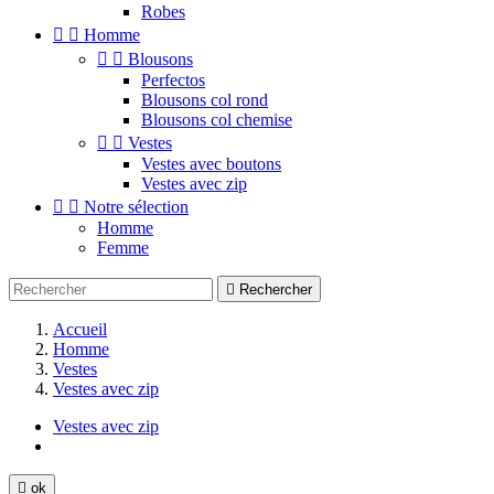
Robes


Homme


Blousons
Perfectos
Blousons col rond
Blousons col chemise


Vestes
Vestes avec boutons
Vestes avec zip


Notre sélection
Homme
Femme

Rechercher
Accueil
Homme
Vestes
Vestes avec zip
Vestes avec zip

ok