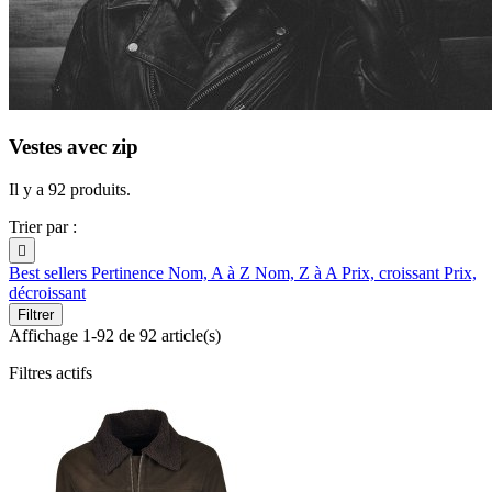
Vestes avec zip
Il y a 92 produits.
Trier par :

Best sellers
Pertinence
Nom, A à Z
Nom, Z à A
Prix, croissant
Prix,
décroissant
Filtrer
Affichage 1-92 de 92 article(s)
Filtres actifs