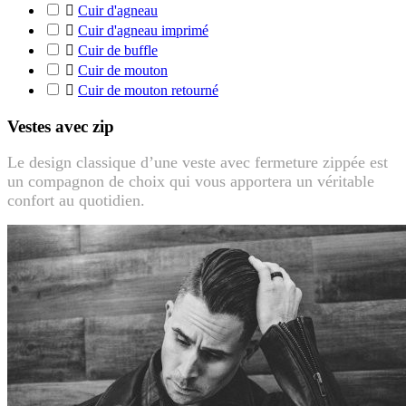

Cuir d'agneau

Cuir d'agneau imprimé

Cuir de buffle

Cuir de mouton

Cuir de mouton retourné
Vestes avec zip
Le design classique d’une veste avec fermeture zippée est
un compagnon de choix qui vous apportera un véritable
confort au quotidien.