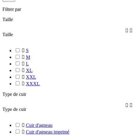
Filtrer par
Taille


Taille

S

M

L

XL

XXL

XXXL
Type de cuir


Type de cuir

Cuir d'agneau

Cuir d'agneau imprimé