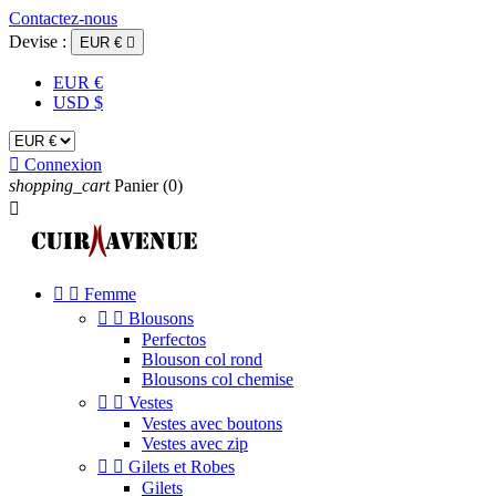
Contactez-nous
Devise :
EUR €

EUR €
USD $

Connexion
shopping_cart
Panier
(0)



Femme


Blousons
Perfectos
Blouson col rond
Blousons col chemise


Vestes
Vestes avec boutons
Vestes avec zip


Gilets et Robes
Gilets