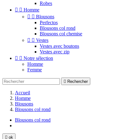
Robes


Homme


Blousons
Perfectos
Blousons col rond
Blousons col chemise


Vestes
Vestes avec boutons
Vestes avec zip


Notre sélection
Homme
Femme

Rechercher
Accueil
Homme
Blousons
Blousons col rond
Blousons col rond

ok